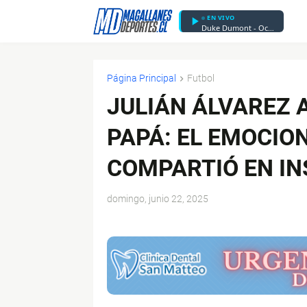
EN VIVO
Duke Dumont - Ocean Drive
Página Principal
Futbol
JULIÁN ÁLVAREZ 
PAPÁ: EL EMOCIO
COMPARTIÓ EN I
domingo, junio 22, 2025
$ads={1}