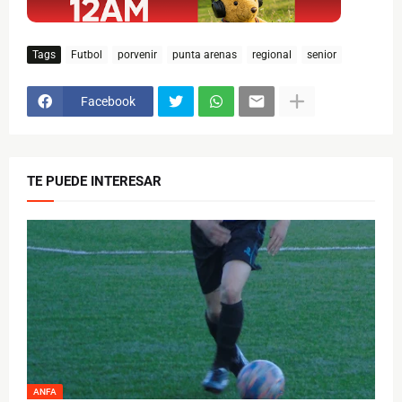
Tags
Futbol
porvenir
punta arenas
regional
senior
Facebook
TE PUEDE INTERESAR
ANFA