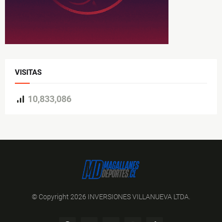
VISITAS
10,833,086
© Copyright 2026 INVERSIONES VILLANUEVA LTDA.