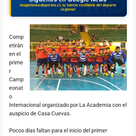
magallanesdeportes.cl, tu fuente confiable del deporte
regional
Comp
etirán
en el
prime
r
Camp
eonat
o
Internacional organizado por La Academia con el
auspicio de Casa Cuevas.
Pocos días faltan para el inicio del primer