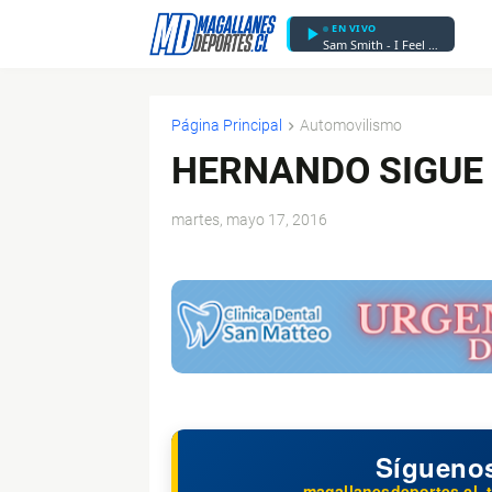
EN VIVO
Sam Smith - I Feel Love
Página Principal
Automovilismo
HERNANDO SIGUE
martes, mayo 17, 2016
$ads={1}
Sígueno
magallanesdeportes.cl, t