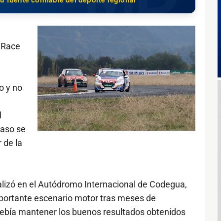
 Race
o y no
l
aso se
 de la
alizó en el Autódromo Internacional de Codegua,
mportante escenario motor tras meses de
debía mantener los buenos resultados obtenidos