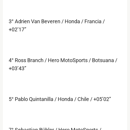
3° Adrien Van Beveren / Honda / Francia /
+02’17”
4° Ross Branch / Hero MotoSports / Botsuana /
+03’43”
5° Pablo Quintanilla / Honda / Chile / +05’02”
7° Sebastian Bühler / Hero MotoSports /