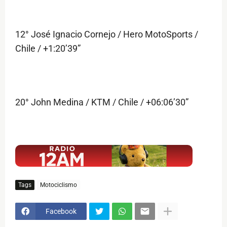
12° José Ignacio Cornejo / Hero MotoSports /
Chile / +1:20’39”
20° John Medina / KTM / Chile / +06:06’30”
$ads={1}
Tags
Motociclismo
Facebook