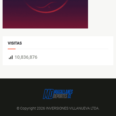
VISITAS
10,836,876
© Copyright 2026 INVERSIONES VILLANUEVA LTDA.