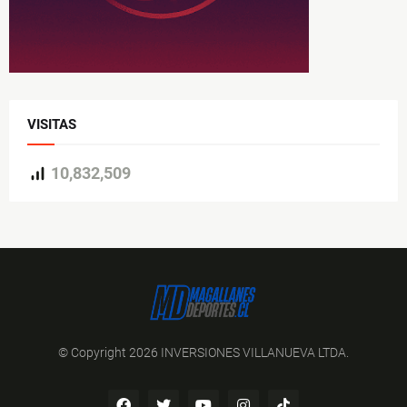
VISITAS
10,832,509
© Copyright 2026 INVERSIONES VILLANUEVA LTDA.