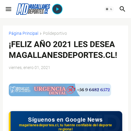
Página Principal
Polideportivo
¡FELIZ AÑO 2021 LES DESEA
MAGALLANESDEPORTES.CL!
viernes, enero 01, 2021
$ads={1}
Síguenos en Google News
magallanesdeportes.cl, tu fuente confiable del deporte
regional