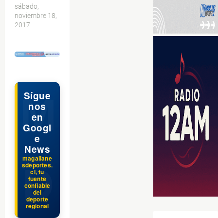
sábado,
noviembre 18,
2017
$ads={1}
Sígue
nos
en
Googl
e
News
magallane
sdeportes.
cl, tu
fuente
confiable
del
deporte
regional