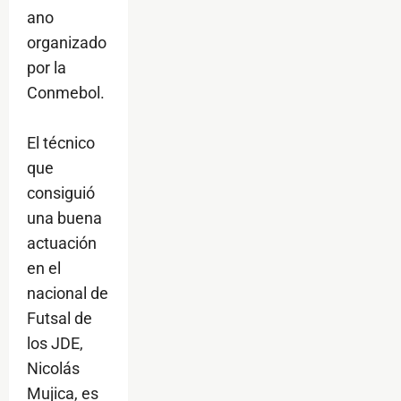
ano
organizado
por la
Conmebol.
El técnico
que
consiguió
una buena
actuación
en el
nacional de
Futsal de
los JDE,
Nicolás
Mujica, es