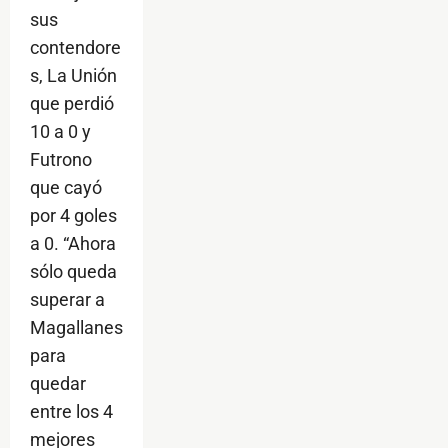
sus
contendore
s, La Unión
que perdió
10 a 0 y
Futrono
que cayó
por 4 goles
a 0. “Ahora
sólo queda
superar a
Magallanes
para
quedar
entre los 4
mejores