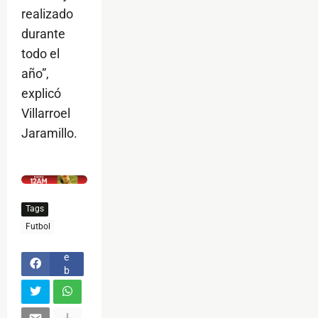
realizado
durante
todo el
año”,
explicó
Villarroel
Jaramillo.
$ads={1}
Tags
F
Futbol
a
c
e
b
o
o
k