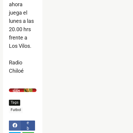
ahora
juega el
lunes a las
20.00 hrs
frente a
Los Vilos.
Radio
Chiloé
$ads={1}
Tags
F
Futbol
a
c
e
b