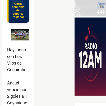
cl, tu
fuente
confiable
del
deporte
regional
Hoy juega
con Los
Vilos de
Coquimbo.
Ancud
venció por
2 goles a 1
Coyhaique