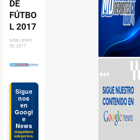
DE
FÚTBO
L 2017
lunes, enero
30, 2017
$ads={1}
Sígue
nos
en
Googl
e
News
magallane
sdeportes.