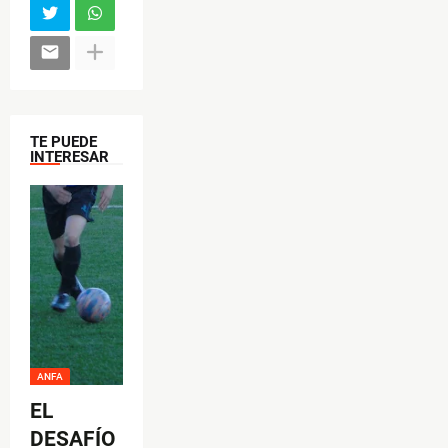
o
o
k
TE PUEDE
INTERESAR
ANFA
EL
DESAFÍO