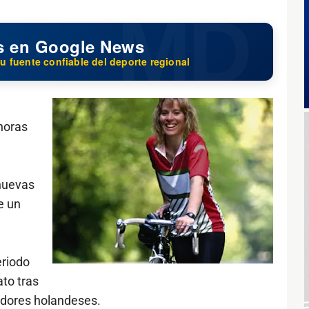
s en Google News
u fuente confiable del deporte regional
horas
 nuevas
e un
eriodo
ato tras
gadores holandeses.