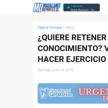
EN VIVO
Duke Dumont - Ocean Drive
Página Principal
Salud
¿QUIERE RETENER
CONOCIMIENTO? 
HACER EJERCICIO
domingo, junio 19, 2016
$ads={1}