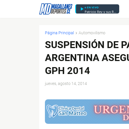
EN VIVO
Patricio Rey y sus Redonditos de Ricota - Ji Ji Ji
Página Principal
Automovilismo
SUSPENSIÓN DE 
ARGENTINA ASEGU
GPH 2014
jueves, agosto 14, 2014
$ads={1}