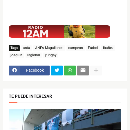
$ads={1}
Tags
anfa
ANFA Magallanes
campeon
Fútbol
ibañez
joaquin
regional
yungay
Facebook
TE PUEDE INTERESAR