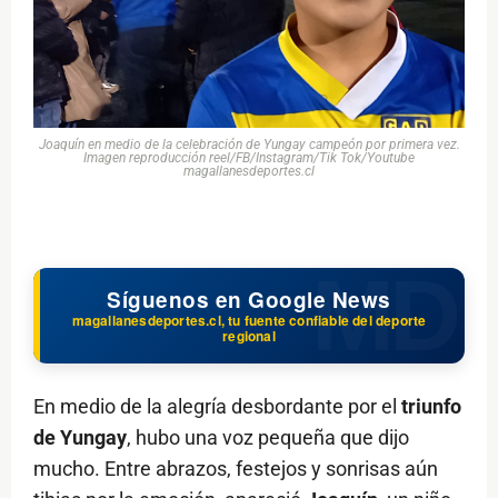
Joaquín en medio de la celebración de Yungay campeón por primera vez.
Imagen reproducción reel/FB/Instagram/Tik Tok/Youtube
magallanesdeportes.cl
Síguenos en Google News
magallanesdeportes.cl, tu fuente confiable del deporte
regional
En medio de la alegría desbordante por el
triunfo
de Yungay
, hubo una voz pequeña que dijo
mucho. Entre abrazos, festejos y sonrisas aún