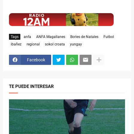
$ads={1}
Tags
anfa
ANFA Magallanes
Bories de Natales
Futbol
ibañez
regional
sokol croata
yungay
Facebook
TE PUEDE INTERESAR