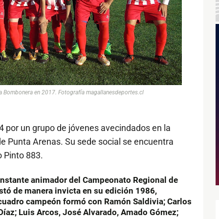
la Bombonera en 2017. Fotografía magallanesdeportes.cl
4 por un grupo de jóvenes avecindados en la
 de Punta Arenas. Su sede social se encuentra
o Pinto 883.
 constante animador del Campeonato Regional de
tó de manera invicta en su edición 1986,
l cuadro campeón formó con Ramón Saldivia; Carlos
Díaz; Luis Arcos, José Alvarado, Amado Gómez;