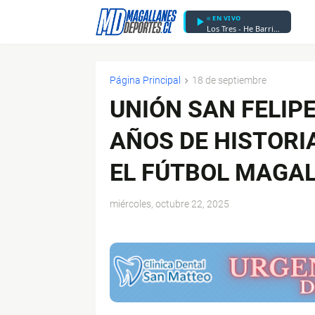
EN VIVO
Los Tres - He Barrido el Sol
Página Principal
18 de septiembre
UNIÓN SAN FELIP
AÑOS DE HISTORIA
EL FÚTBOL MAGA
miércoles, octubre 22, 2025
$ads={1}