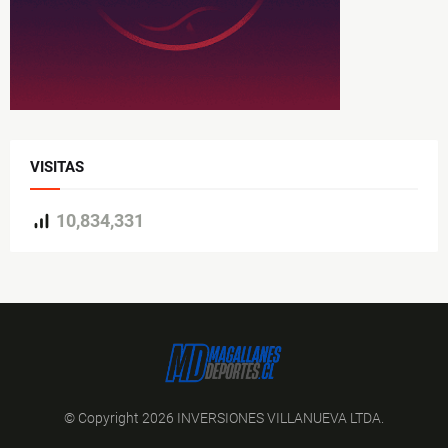
VISITAS
10,834,331
© Copyright 2026 INVERSIONES VILLANUEVA LTDA.