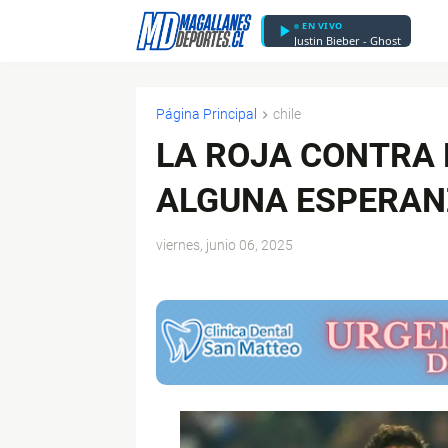
EN VIVO
Justin Bieber - Ghost
Página Principal
chile
LA ROJA CONTRA 
ALGUNA ESPERAN
viernes, junio 06, 2025
$ads={1}