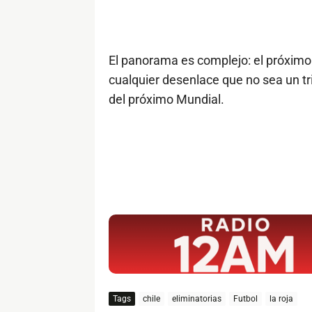
El panorama es complejo: el próximo m
cualquier desenlace que no sea un tri
del próximo Mundial.
$ads={1}
Tags
chile
eliminatorias
Futbol
la roja