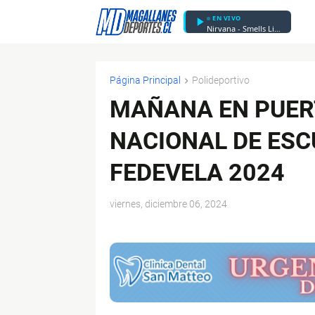
EN VIVO
Nirvana - Smells Like Teen Spirit
Página Principal
Polideportivo
MAÑANA EN PUER
NACIONAL DE ESC
FEDEVELA 2024
viernes, diciembre 06, 2024
$ads={1}