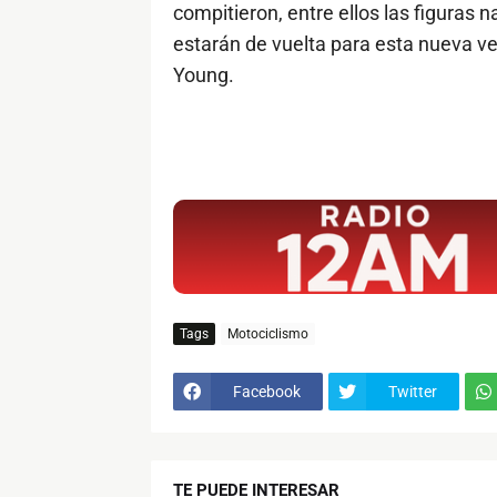
compitieron, entre ellos las figuras
estarán de vuelta para esta nueva v
Young.
$ads={1}
Tags
Motociclismo
Facebook
Twitter
TE PUEDE INTERESAR