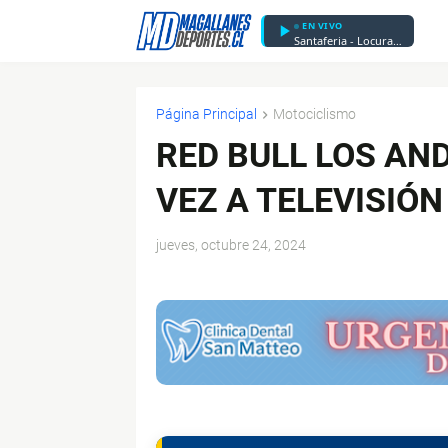
EN VIVO
Santaferia - Locura y Pasión
Página Principal
Motociclismo
RED BULL LOS AN
VEZ A TELEVISIÓN
jueves, octubre 24, 2024
$ads={1}