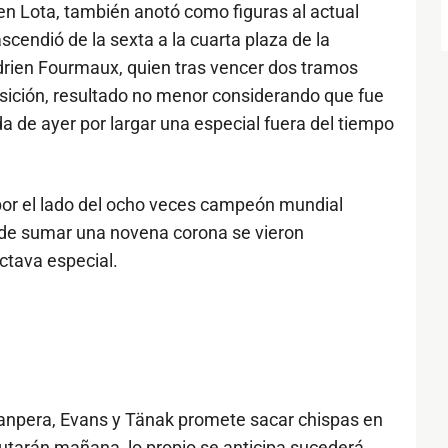
en Lota, también anotó como figuras al actual
ascendió de la sexta a la cuarta plaza de la
drien Fourmaux, quien tras vencer dos tramos
posición, resultado no menor considerando que fue
a de ayer por largar una especial fuera del tiempo
 por el lado del ocho veces campeón mundial
 de sumar una novena corona se vieron
ctava especial.
Rovanpera, Evans y Tänak promete sacar chispas en
putarán mañana, lo propio se anticipa sucederá