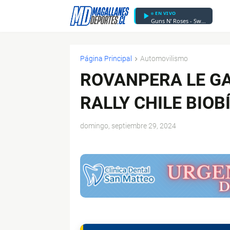
EN VIVO
Guns N' Roses - Sweet Child O' Mine
Página Principal
Automovilismo
ROVANPERA LE GA
RALLY CHILE BIOB
domingo, septiembre 29, 2024
$ads={1}