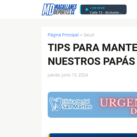
EN VIVO
Calle 13 - Atrévete-Te-Te
Página Principal
Salud
TIPS PARA MANTE
NUESTROS PAPÁS
jueves, junio 13, 2024
$ads={1}