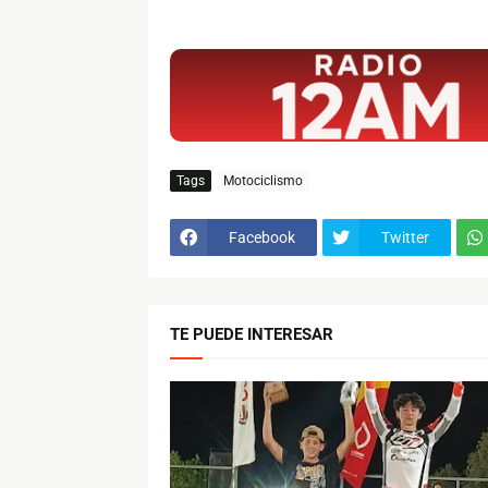
$ads={1}
Tags
Motociclismo
Facebook
Twitter
TE PUEDE INTERESAR