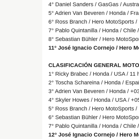
4° Daniel Sanders / GasGas / Austral
5° Adrien Van Beveren / Honda / Fra
6° Ross Branch / Hero MotoSports /
7° Pablo Quintanilla / Honda / Chile 
8° Sebastian Bühler / Hero MotoSpor
11° José Ignacio Cornejo / Hero Mo
CLASIFICACIÓN GENERAL MOT
1° Ricky Brabec / Honda / USA / 11
2° Toscha Schareina / Honda / Espa
3° Adrien Van Beveren / Honda / +03
4° Skyler Howes / Honda / USA / +0
5° Ross Branch / Hero MotoSports /
6° Sebastian Bühler / Hero MotoSpor
7° Pablo Quintanilla / Honda / Chile 
12° José Ignacio Cornejo / Hero Mo