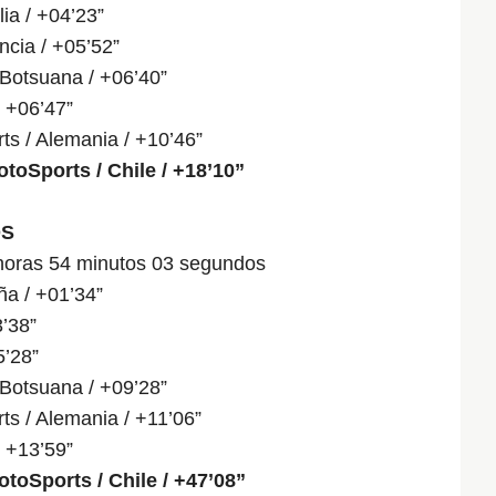
ia / +04’23”
ncia / +05’52”
 Botsuana / +06’40”
/ +06’47”
ts / Alemania / +10’46”
toSports / Chile / +18’10”
OS
 horas 54 minutos 03 segundos
ña / +01’34”
’38”
5’28”
 Botsuana / +09’28”
ts / Alemania / +11’06”
/ +13’59”
toSports / Chile / +47’08”