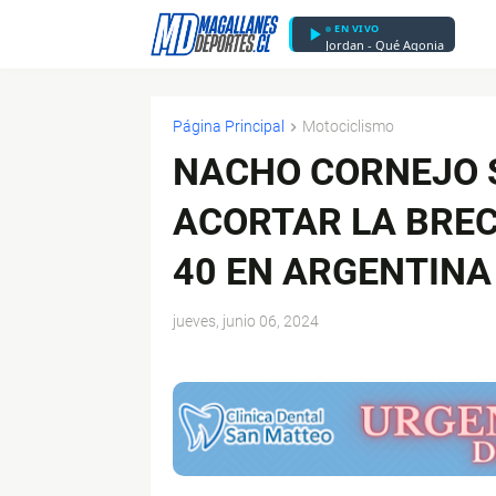
EN VIVO
Jordan - Qué Agonia
Página Principal
Motociclismo
NACHO CORNEJO S
ACORTAR LA BREC
40 EN ARGENTINA
jueves, junio 06, 2024
$ads={1}