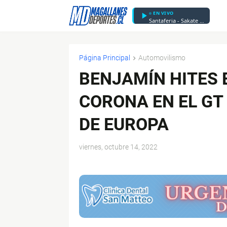
EN VIVO
Santaferia - Sakate Uno
Página Principal
Automovilismo
BENJAMÍN HITES 
CORONA EN EL GT
DE EUROPA
viernes, octubre 14, 2022
$ads={1}