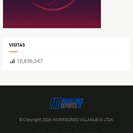
VISITAS
10,836,347
© Copyright 2026 INVERSIONES VILLANUEVA LTDA.