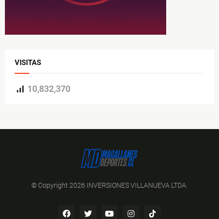
VISITAS
10,832,370
© Copyright 2026 INVERSIONES VILLANUEVA LTDA.