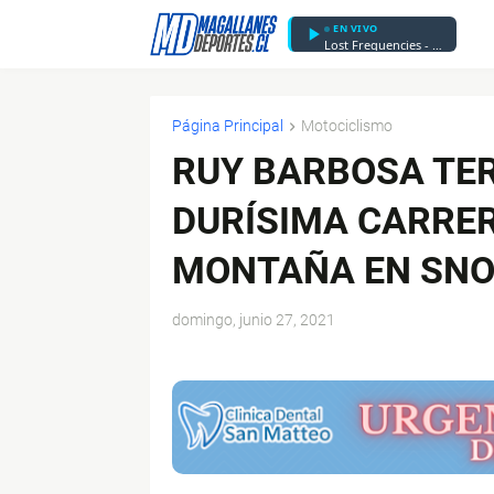
EN VIVO
Lost Frequencies - Are You With Me
Página Principal
Motociclismo
RUY BARBOSA TER
DURÍSIMA CARRER
MONTAÑA EN SN
domingo, junio 27, 2021
$ads={1}