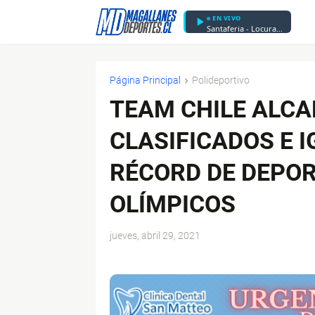
EN VIVO
Santaferia - Locura y Pasión
Página Principal
Polideportivo
TEAM CHILE ALC
CLASIFICADOS E 
RÉCORD DE DEPOR
OLÍMPICOS
jueves, abril 29, 2021
$ads={1}