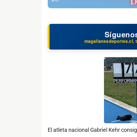
Sígueno
magallanesdeportes.cl, t
El atleta nacional Gabriel Kehr cons