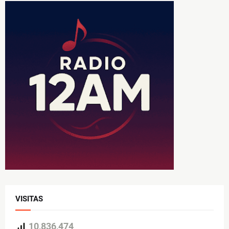
VISITAS
10,836,474