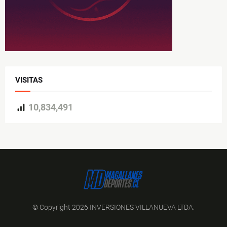
VISITAS
10,834,491
© Copyright 2026 INVERSIONES VILLANUEVA LTDA.