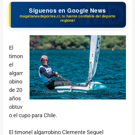
Síguenos en Google News
magallanesdeportes.cl, tu fuente confiable del deporte
regional
El
timon
el
algarr
obino
de 20
años
obtuv
o el cupo para Chile.
El timonel algarrobino Clemente Seguel