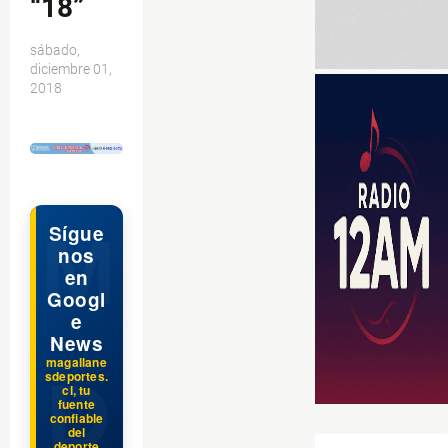
“18”
sábado,
diciembre 01,
2018
$ads={1}
Sígue
nos
en
Googl
e
News
magallane
sdeportes.
cl, tu
fuente
confiable
del
deporte