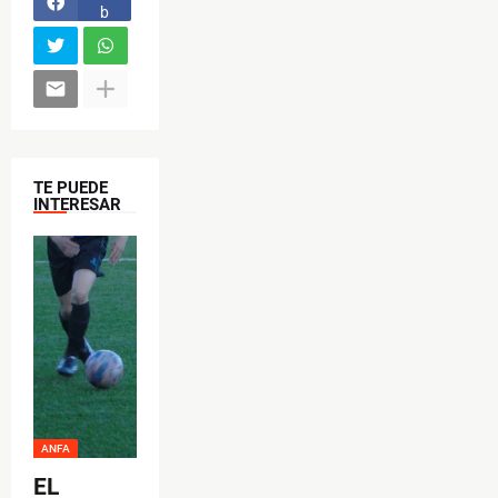
b
o
o
k
TE PUEDE
INTERESAR
ANFA
EL