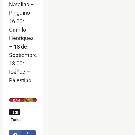
Natalino –
Pingüino
16.00:
Camilo
Henríquez
– 18 de
Septiembre
18.00:
Ibáñez –
Palestino
$ads={1}
Tags
F
Futbol
a
c
e