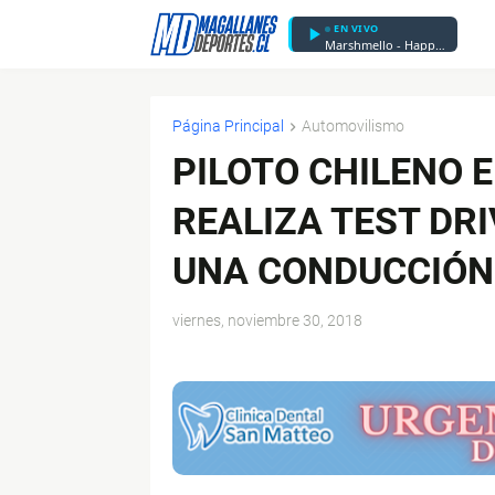
EN VIVO
Marshmello - Happier
Página Principal
Automovilismo
PILOTO CHILENO 
REALIZA TEST DR
UNA CONDUCCIÓN
viernes, noviembre 30, 2018
$ads={1}