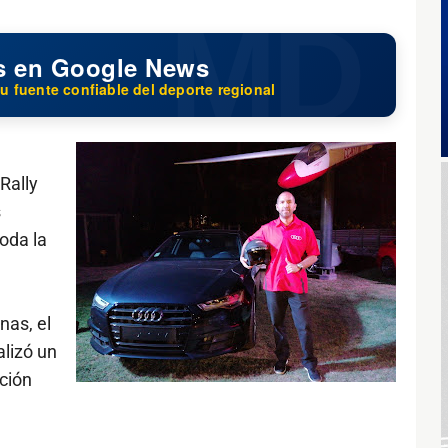
s en Google News
u fuente confiable del deporte regional
Rally
s
oda la
nas, el
alizó un
ción