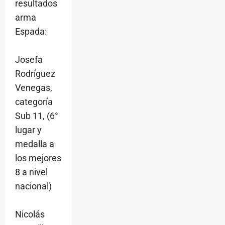
resultados
arma
Espada:
Josefa
Rodríguez
Venegas,
categoría
Sub 11, (6°
lugar y
medalla a
los mejores
8 a nivel
nacional)
Nicolás