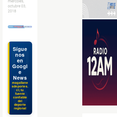
miércoles,
octubre 03,
2018
$ads={1}
Sígue
nos
en
Googl
e
News
magallane
sdeportes.
cl, tu
fuente
confiable
del
deporte
regional