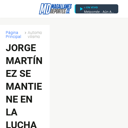
EN VIVO
Melpomée - Aún Aquí
Página
Automo
Principal
vilismo
JORGE
MARTÍN
EZ SE
MANTIE
NE EN
LA
LUCHA