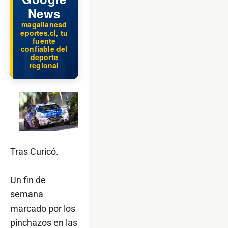
News
magallanesd
eportes.cl, tu
fuente
confiable del
deporte
regional
Tras Curicó.
Un fin de
semana
marcado por los
pinchazos en las