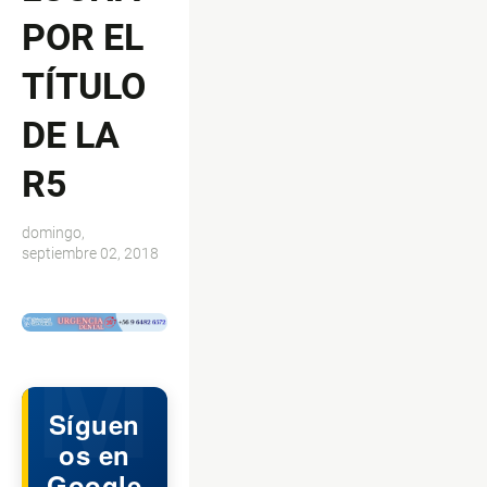
POR EL
TÍTULO
DE LA
R5
domingo,
septiembre 02, 2018
$ads={1}
Síguen
os en
Google