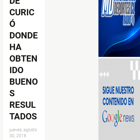
DE
CURIC
Ó
DONDE
HA
OBTEN
IDO
BUENO
S
RESUL
TADOS
jueves, agosto
30, 2018