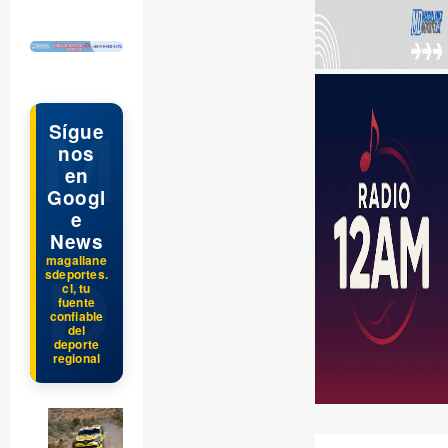
$ads={1}
Sígue
nos
en
Googl
e
News
magallane
sdeportes.
cl, tu
fuente
confiable
del
deporte
regional