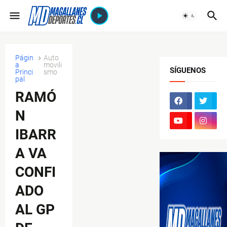
Págin
Auto
a
movili
SÍGUENOS
Princi
smo
pal
RAMÓ
N
IBARR
A VA
CONFI
ADO
AL GP