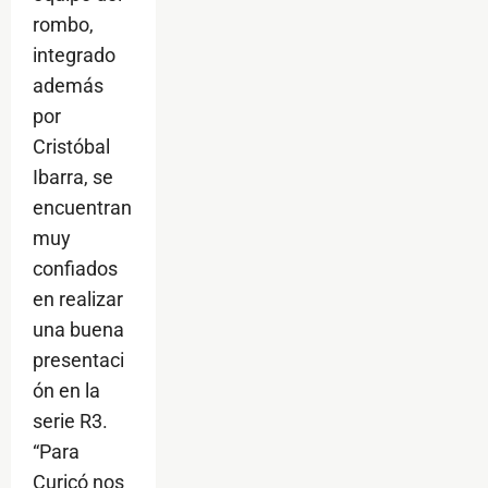
rombo,
integrado
además
por
Cristóbal
Ibarra, se
encuentran
muy
confiados
en realizar
una buena
presentaci
ón en la
serie R3.
“Para
Curicó nos