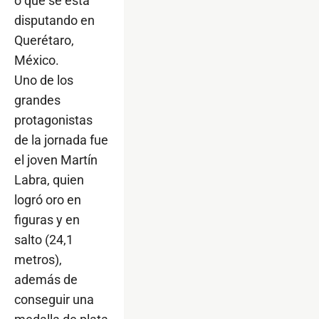
o que se está
disputando en
Querétaro,
México.
Uno de los
grandes
protagonistas
de la jornada fue
el joven Martín
Labra, quien
logró oro en
figuras y en
salto (24,1
metros),
además de
conseguir una