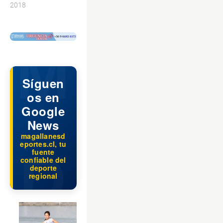
2018
$ads={1}
Síguen
os en
Google
News
magallanesd
eportes.cl, tu
fuente
confiable del
deporte
regional