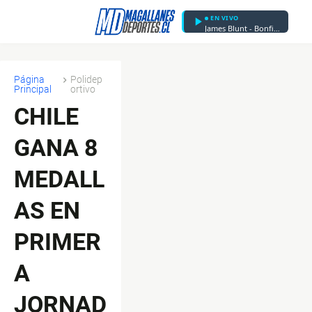
EN VIVO
James Blunt - Bonfire Heart
Página
Polidep
Principal
ortivo
CHILE
GANA 8
MEDALL
AS EN
PRIMER
A
JORNAD