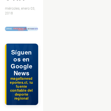
miércoles, enero 03,
2018
$ads={1}
Síguen
os en
Google
News
magallanesd
eportes.cl, tu
fuente
confiable del
deporte
regional