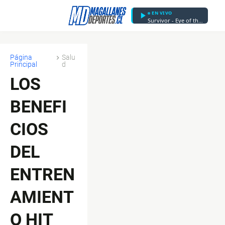
EN VIVO
Survivor - Eye of the Tiger
Página
Salu
Principal
d
LOS
BENEFI
CIOS
DEL
ENTREN
AMIENT
O HIT