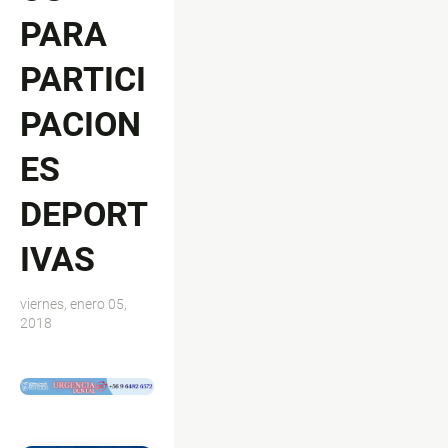
PARA
PARTICI
PACION
ES
DEPORT
IVAS
viernes, enero 05,
2018
$ads={1}