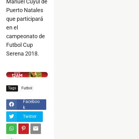
Manuel Cuyul de
Puerto Natales
que participará
en el
campeonato de
Futbol Cup
Serena 2018.
$ads={1}
Tags
Futbol
Faceboo
k
Twitter