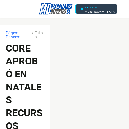
EN VIVO
Myke Towers - LALA
Página
Futb
Principal
ol
CORE
APROB
Ó EN
NATALE
S
RECURS
OS