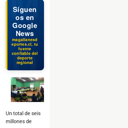
Síguen
os en
Google
News
magallanesd
eportes.cl, tu
fuente
confiable del
deporte
regional
Un total de seis
millones de