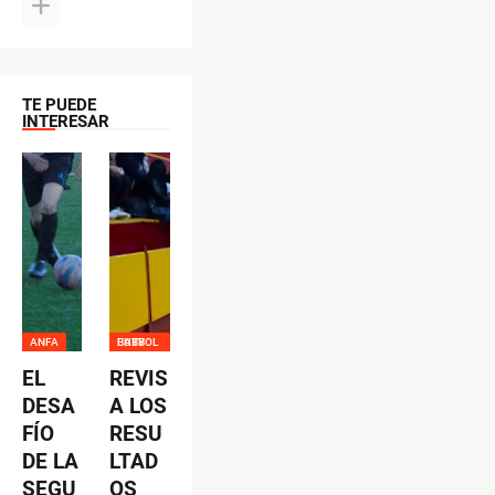
TE PUEDE
INTERESAR
ANFA
BABY FUTBOL
EL
REVIS
DESA
A LOS
FÍO
RESU
DE LA
LTAD
SEGU
OS