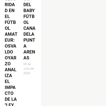
RIDA
DEL
D EN
BABY
EL
FÚTB
FÚTB
OL
OL
CANA
AMAT
DELA
EUR:
PUNT
OSVA
A
LDO
AREN
OYAR
AS
ZO
03 de
ANAL
Julio de
2026
IZA
EL
IMPA
CTO
DE LA
"LEY