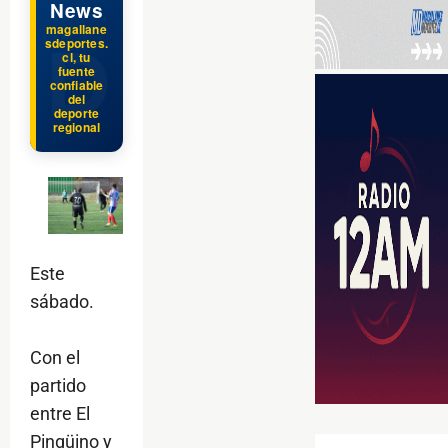
News
magallane
sdeportes.
cl, tu
fuente
confiable
del
deporte
regional
Este
sábado.
Con el
partido
entre El
Pingüino y