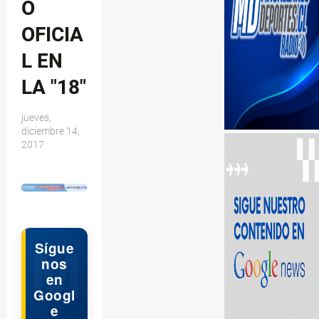
O
OFICIA
L EN
LA "18"
jueves,
diciembre 14,
2017
$ads={1}
Sígue
nos
en
Googl
e