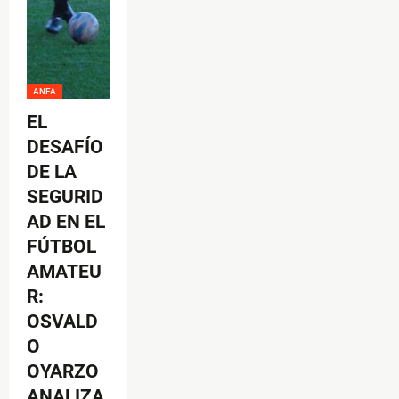
ANFA
EL
DESAFÍO
DE LA
SEGURID
AD EN EL
FÚTBOL
AMATEU
R:
OSVALD
O
OYARZO
ANALIZA