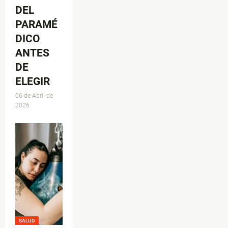
DEL
PARAMÉ
DICO
ANTES
DE
ELEGIR
06 de Abril de
2026
SALUD