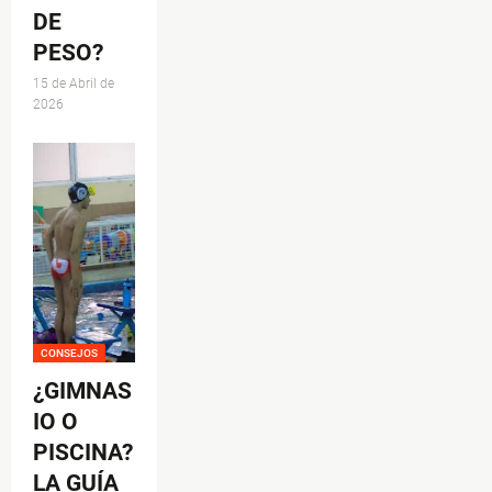
DE
PESO?
15 de Abril de
2026
CONSEJOS
¿GIMNAS
IO O
PISCINA?
LA GUÍA