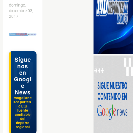
domingo,
diciembre 03,
2017
$ads={1}
Sígue
nos
en
Googl
e
News
magallane
sdeportes.
cl, tu
fuente
confiable
del
deporte
regional