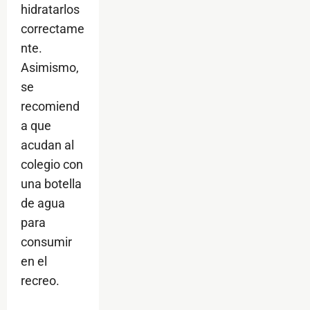
hidratarlos
correctame
nte.
Asimismo,
se
recomiend
a que
acudan al
colegio con
una botella
de agua
para
consumir
en el
recreo.