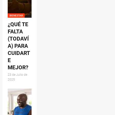
BIENESTAR
¿QUÉ TE
FALTA
(TODAVÍ
A) PARA
CUIDART
E
MEJOR?
23 de Julio de
2025