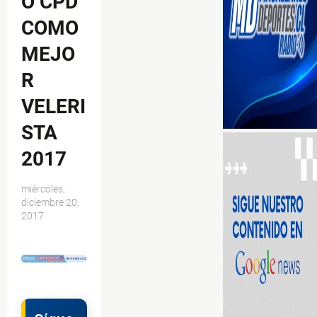
O CPD
COMO
MEJO
R
VELERI
STA
2017
miércoles,
diciembre 20,
2017
$ads={1}