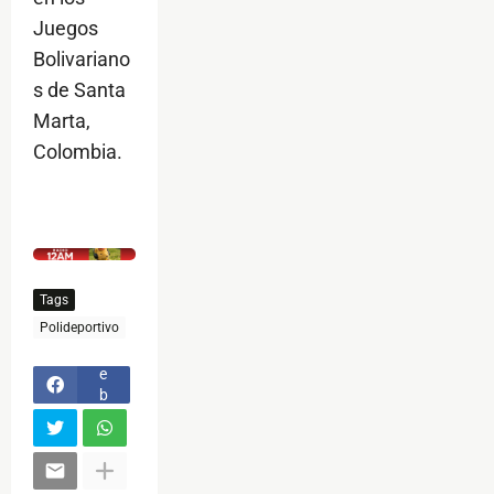
Juegos
Bolivariano
s de Santa
Marta,
Colombia.
$ads={1}
Tags
F
Polideportivo
a
c
e
b
o
o
k