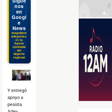
Sígue
nos
en
Googl
e
News
magallane
sdeportes.
cl, tu
fuente
confiable
del
deporte
regional
Y entregó
apoyo a
pesista
Arley