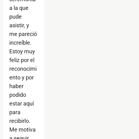
a la que
pude
asistir, y
me pareció
increíble.
Estoy muy
feliz por el
reconocimi
ento y por
haber
podido
estar aquí
para
recibirlo.
Me motiva
a seguir