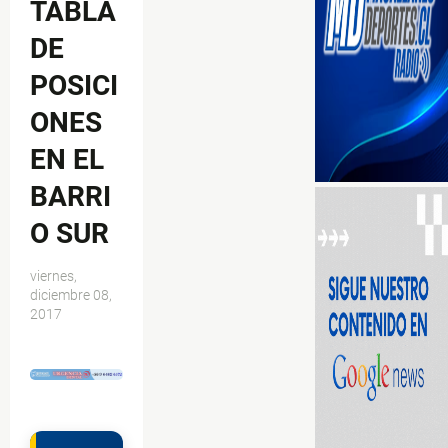
TABLA
DE
POSICI
ONES
EN EL
BARRI
O SUR
viernes,
diciembre 08,
2017
$ads={1}