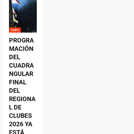
ANFA
PROGRA
MACIÓN
DEL
CUADRA
NGULAR
FINAL
DEL
REGIONA
L DE
CLUBES
2026 YA
ESTÁ