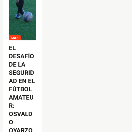
ANFA
EL
DESAFÍO
DE LA
SEGURID
AD EN EL
FÚTBOL
AMATEU
R:
OSVALD
O
OYARZO