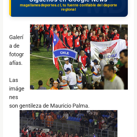
magallanesdeportes.cl, tu fuente confiable del deporte
regional
Galerí
a de
fotogr
afías.
Las
imáge
nes
son gentileza de Mauricio Palma.