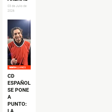
03 de Julio de
2026
ANFA MAGALLANES
CD
ESPAÑOL
SE PONE
A
PUNTO:
LA