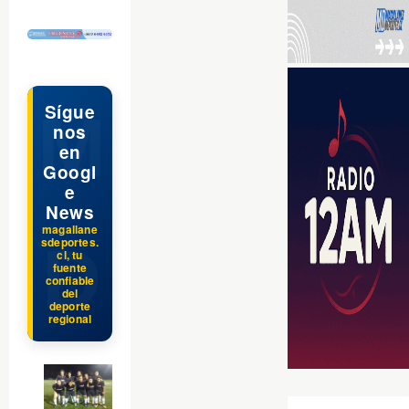
$ads={1}
Sígue
nos
en
Googl
e
News
magallane
sdeportes.
cl, tu
fuente
confiable
del
deporte
regional