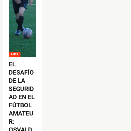
ANFA
EL
DESAFÍO
DE LA
SEGURID
AD EN EL
FÚTBOL
AMATEU
R:
OSVALD