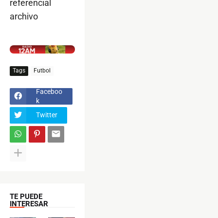
referencial
archivo
$ads={1}
Tags
Futbol
Faceboo
k
Twitter
TE PUEDE
INTERESAR