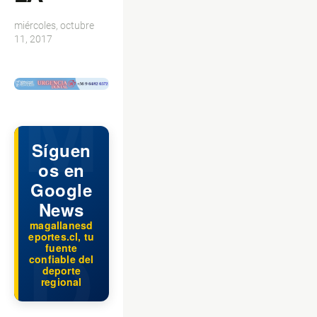
miércoles, octubre
11, 2017
$ads={1}
Síguen
os en
Google
News
magallanesd
eportes.cl, tu
fuente
confiable del
deporte
regional