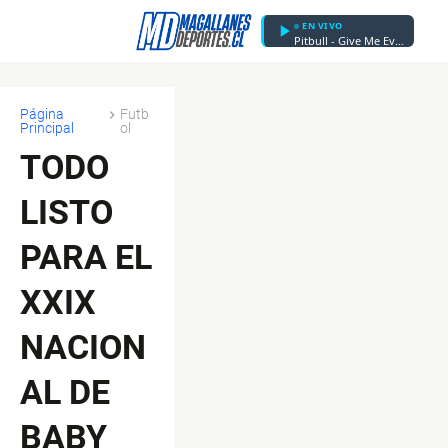
EN VIVO
Pitbull - Give Me Everything (feat. Nayer)
Página
Futb
Principal
ol
TODO
LISTO
PARA EL
XXIX
NACION
AL DE
BABY