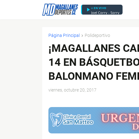
EN VIVO
Joel Corry - Sorry
Página Principal
Polideportivo
¡MAGALLANES CA
14 EN BÁSQUETBO
BALONMANO FEME
viernes, octubre 20, 2017
$ads={1}