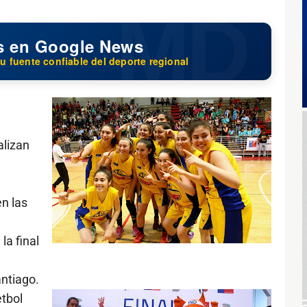
s en Google News
u fuente confiable del deporte regional
alizan
n las
a final
ntiago.
etbol