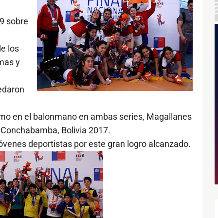
59 sobre
e los
mas y
uedaron
omo en el balonmano en ambas series, Magallanes
e Conchabamba, Bolivia 2017.
jóvenes deportistas por este gran logro alcanzado.