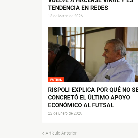
VUELVE A HACERSE VIRAL Y ES
TENDENCIA EN REDES
13 de Marzo de 2026
FUTBOL
RISPOLI EXPLICA POR QUÉ NO S
CONCRETÓ EL ÚLTIMO APOYO
ECONÓMICO AL FUTSAL
22 de Enero de 2026
Artículo Anterior