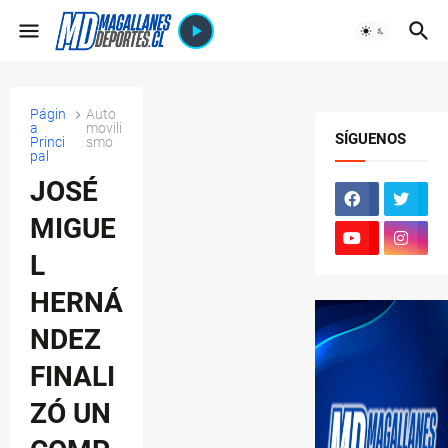
Págin
Auto
a
movili
SÍGUENOS
Princi
smo
pal
JOSÉ
MIGUE
L
HERNÁ
NDEZ
FINALI
ZÓ UN