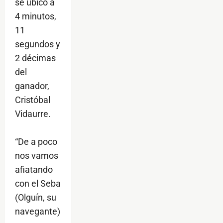
se ubicó a
4 minutos,
11
segundos y
2 décimas
del
ganador,
Cristóbal
Vidaurre.
“De a poco
nos vamos
afiatando
con el Seba
(Olguín, su
navegante)