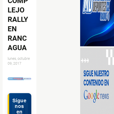
COMP
LEJO
RALLY
EN
RANC
AGUA
lunes, octubre
09, 2017
$ads={1}
Sígue
nos
en