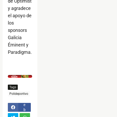
de Optimist
y agradece
el apoyo de
los
sponsors
Galicia
Éminent y
Paradigma.
$ads={1}
Tags
F
Polideportivo
a
c
e
b
o