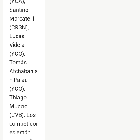
(YCA),
Santino
Marcatelli
(CRSN),
Lucas
Videla
(YCO),
Tomás
Atchabahia
n Palau
(YCO),
Thiago
Muzzio
(CVB). Los
competidor
es están