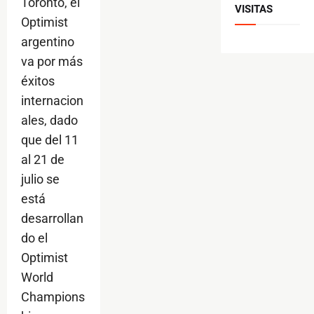
Toronto, el
VISITAS
Optimist
argentino
va por más
éxitos
internacion
ales, dado
que del 11
al 21 de
julio se
está
desarrollan
do el
Optimist
World
Champions