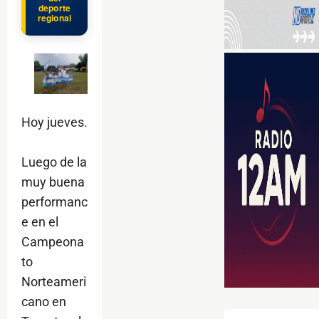
deporte
regional
Hoy jueves.
Luego de la
muy buena
performanc
e en el
Campeona
to
Norteameri
cano en