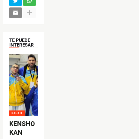
o
k
TE PUEDE
INTERESAR
KARATE
KENSHO
KAN