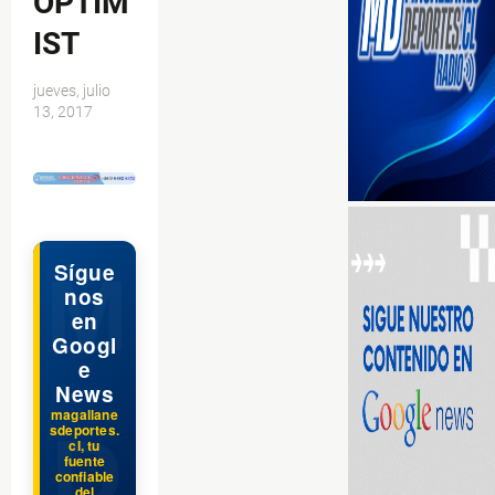
OPTIM
IST
jueves, julio
13, 2017
$ads={1}
Sígue
nos
en
Googl
e
News
magallane
sdeportes.
cl, tu
fuente
confiable
del