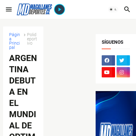
Págin
Polid
a
eport
SÍGUENOS
Princi
ivo
pal
ARGEN
TINA
DEBUT
A EN
EL
MUNDI
AL DE