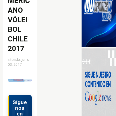
MERIC
ANO
VÓLEI
BOL
CHILE
2017
sábado, junio
03, 2017
$ads={1}
Sígue
nos
en