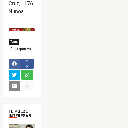
Cruz, 1176,
Ñuñoa.
$ads={1}
Tags
F
Polideportivo
a
c
e
b
o
o
k
TE PUEDE
INTERESAR