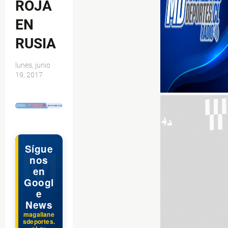
ROJA
EN
RUSIA
lunes, junio
19, 2017
$ads={1}
Sígue
nos
en
Googl
e
News
magallane
sdeportes.