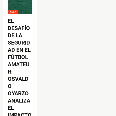
ANFA
EL
DESAFÍO
DE LA
SEGURID
AD EN EL
FÚTBOL
AMATEU
R:
OSVALD
O
OYARZO
ANALIZA
EL
IMPACTO