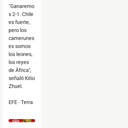
"Ganaremo
s 2-1. Chile
es fuerte,
pero los
camerunes
es somos
los leones,
los reyes
de África",
señaló Kitio
Zhuel.
EFE - Terra
$ads={1}