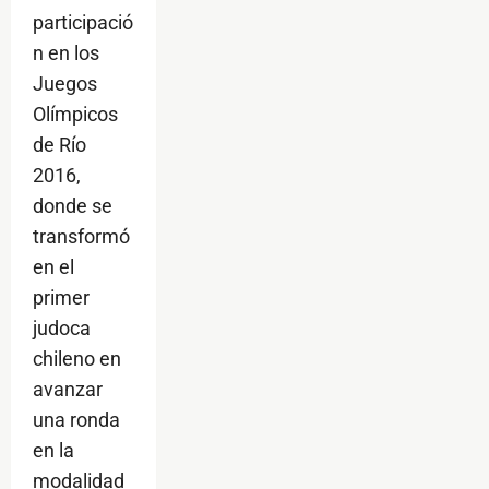
participació
n en los
Juegos
Olímpicos
de Río
2016,
donde se
transformó
en el
primer
judoca
chileno en
avanzar
una ronda
en la
modalidad