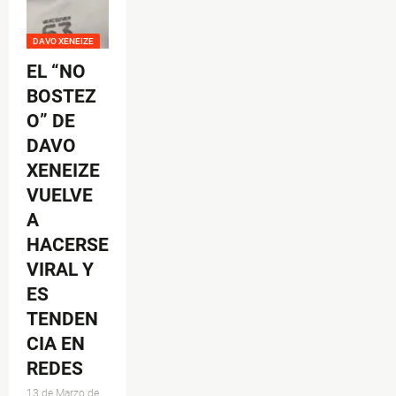
DAVO XENEIZE
EL “NO
BOSTEZ
O” DE
DAVO
XENEIZE
VUELVE
A
HACERSE
VIRAL Y
ES
TENDEN
CIA EN
REDES
13 de Marzo de