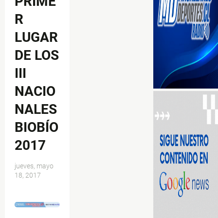
PRIME
R
LUGAR
DE LOS
III
NACIO
NALES
BIOBÍO
2017
jueves, mayo
18, 2017
$ads={1}