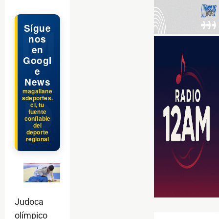
Sígue
nos
en
Googl
e
News
magallane
sdeportes.
cl, tu
fuente
confiable
del
deporte
regional
Judoca
olímpico