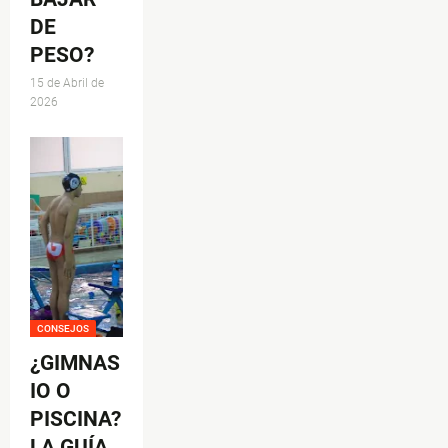
DE
PESO?
15 de Abril de
2026
CONSEJOS
¿GIMNAS
IO O
PISCINA?
LA GUÍA