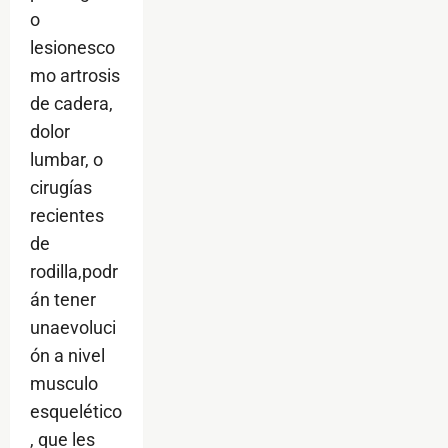
o
lesionesco
mo artrosis
de cadera,
dolor
lumbar, o
cirugías
recientes
de
rodilla,podr
án tener
unaevoluci
ón a nivel
musculo
esquelético
, que les