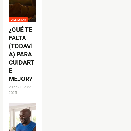
BIENESTAR
¿QUÉ TE
FALTA
(TODAVÍ
A) PARA
CUIDART
E
MEJOR?
23 de Julio de
2025