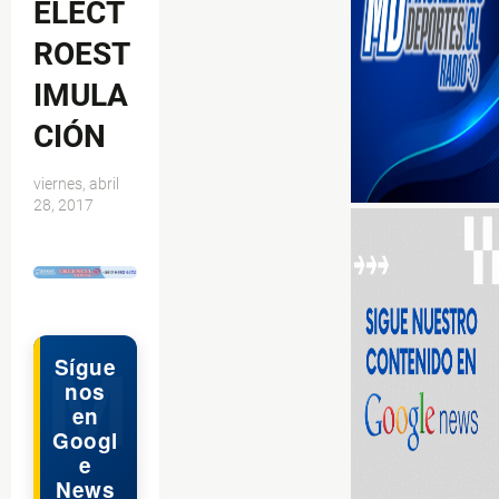
ELECT
ROEST
IMULA
CIÓN
viernes, abril
28, 2017
$ads={1}
Sígue
nos
en
Googl
e
News