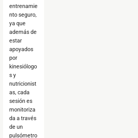
entrenamie
nto seguro,
ya que
además de
estar
apoyados
por
kinesiólogo
s y
nutricionist
as, cada
sesión es
monitoriza
da a través
de un
pulsómetro