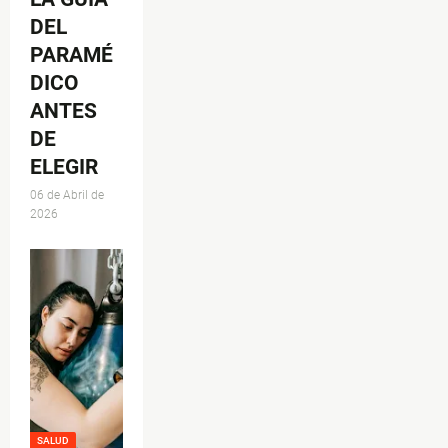
DEL
PARAMÉ
DICO
ANTES
DE
ELEGIR
06 de Abril de
2026
SALUD