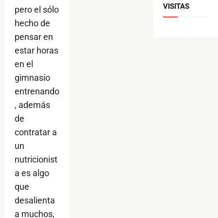
VISITAS
pero el sólo
hecho de
pensar en
estar horas
en el
gimnasio
entrenando
, además
de
contratar a
un
nutricionist
a es algo
que
desalienta
a muchos,